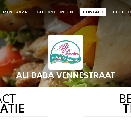
MENUKAART
BEOORDELINGEN
CONTACT
COLOF
ALI BABA VENNESTRAAT
ACT
B
ATIE
T