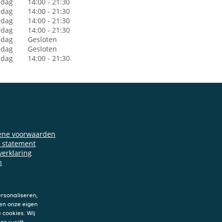
dag
14:00 - 21:30
sdag
14:00 - 21:30
dag
14:00 - 21:30
rdag
14:00 - 21:30
jdag
Gesloten
rdag
Gesloten
ndag
14:00 - 21:30
ene voorwaarden
y statement
verklaring
n
rsonaliseren,
en onze eigen
 cookies. Wij
es u wilt