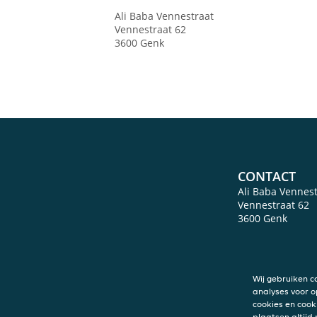
Ali Baba Vennestraat
Vennestraat 62
3600
Genk
CONTACT
Ali Baba Vennest
Vennestraat 62
3600
Genk
Wij gebruiken c
analyses voor o
cookies en cook
plaatsen altijd