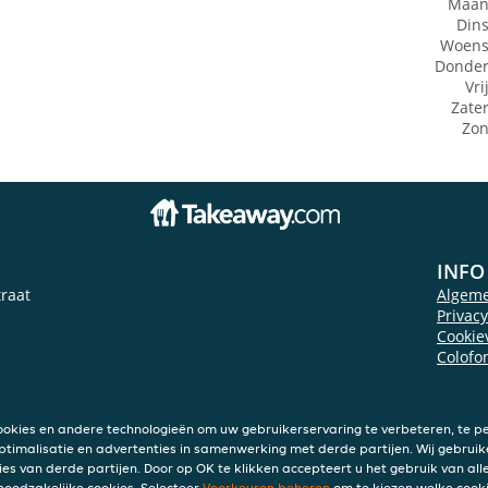
Maan
Din
Woens
Donde
Vri
Zate
Zo
INFO
raat
Algem
Privac
Cookie
Colofo
ookies en andere technologieën om uw gebruikerservaring te verbeteren, te pe
ptimalisatie en advertenties in samenwerking met derde partijen. Wij gebruik
ies van derde partijen. Door op OK te klikken accepteert u het gebruik van alle
 noodzakelijke cookies. Selecteer
Voorkeuren beheren
om te kiezen welke cooki